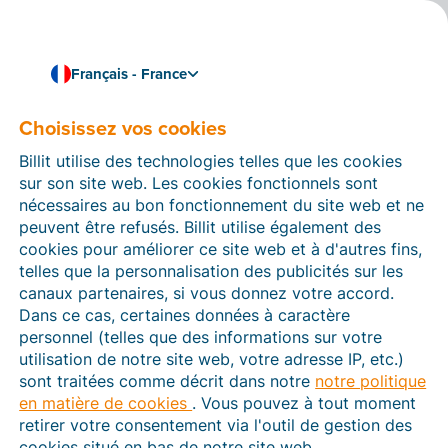
Français - France
Choisissez vos cookies
Comment pouvons-nous vous aider ?
Articles d’aide
Billit utilise des technologies telles que les cookies
sur son site web. Les cookies fonctionnels sont
Dans cette section du site Web Billit, vous trouverez
nécessaires au bon fonctionnement du site web et ne
des manuels et des informations sur toutes les
peuvent être refusés. Billit utilise également des
fonctions de Billit. Vous pouvez trouver des articles
cookies pour améliorer ce site web et à d'autres fins,
d’aide via le moteur de recherche ou le menu structuré
telles que la personnalisation des publicités sur les
à gauche.
canaux partenaires, si vous donnez votre accord.
Dans ce cas, certaines données à caractère
Cherchez
personnel (telles que des informations sur votre
utilisation de notre site web, votre adresse IP, etc.)
sont traitées comme décrit dans notre
notre politique
en matière de cookies
. Vous pouvez à tout moment
Plateforme Agréée
retirer votre consentement via l'outil de gestion des
cookies situé en bas de notre site web.