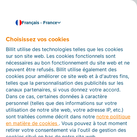
Français - France
Choisissez vos cookies
Comment pouvons-nous vous aider ?
Articles d’aide
Billit utilise des technologies telles que les cookies
sur son site web. Les cookies fonctionnels sont
Dans cette section du site Web Billit, vous trouverez
nécessaires au bon fonctionnement du site web et ne
des manuels et des informations sur toutes les
peuvent être refusés. Billit utilise également des
fonctions de Billit. Vous pouvez trouver des articles
cookies pour améliorer ce site web et à d'autres fins,
d’aide via le moteur de recherche ou le menu structuré
telles que la personnalisation des publicités sur les
à gauche.
canaux partenaires, si vous donnez votre accord.
Dans ce cas, certaines données à caractère
Cherchez
personnel (telles que des informations sur votre
utilisation de notre site web, votre adresse IP, etc.)
sont traitées comme décrit dans notre
notre politique
en matière de cookies
. Vous pouvez à tout moment
Plateforme Agréée
retirer votre consentement via l'outil de gestion des
cookies situé en bas de notre site web.