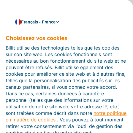
Français - France
Choisissez vos cookies
Comment pouvons-nous vous aider ?
Articles d’aide
Billit utilise des technologies telles que les cookies
sur son site web. Les cookies fonctionnels sont
Dans cette section du site Web Billit, vous trouverez
nécessaires au bon fonctionnement du site web et ne
des manuels et des informations sur toutes les
peuvent être refusés. Billit utilise également des
fonctions de Billit. Vous pouvez trouver des articles
cookies pour améliorer ce site web et à d'autres fins,
d’aide via le moteur de recherche ou le menu structuré
telles que la personnalisation des publicités sur les
à gauche.
canaux partenaires, si vous donnez votre accord.
Dans ce cas, certaines données à caractère
Cherchez
personnel (telles que des informations sur votre
utilisation de notre site web, votre adresse IP, etc.)
sont traitées comme décrit dans notre
notre politique
en matière de cookies
. Vous pouvez à tout moment
Plateforme Agréée
retirer votre consentement via l'outil de gestion des
cookies situé en bas de notre site web.