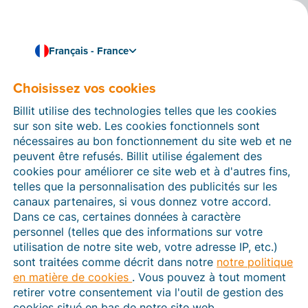
Français - France
Choisissez vos cookies
Comment pouvons-nous vous aider ?
Articles d’aide
Billit utilise des technologies telles que les cookies
sur son site web. Les cookies fonctionnels sont
Dans cette section du site Web Billit, vous trouverez
nécessaires au bon fonctionnement du site web et ne
des manuels et des informations sur toutes les
peuvent être refusés. Billit utilise également des
fonctions de Billit. Vous pouvez trouver des articles
cookies pour améliorer ce site web et à d'autres fins,
d’aide via le moteur de recherche ou le menu structuré
telles que la personnalisation des publicités sur les
à gauche.
canaux partenaires, si vous donnez votre accord.
Dans ce cas, certaines données à caractère
Cherchez
personnel (telles que des informations sur votre
utilisation de notre site web, votre adresse IP, etc.)
sont traitées comme décrit dans notre
notre politique
en matière de cookies
. Vous pouvez à tout moment
Plateforme Agréée
retirer votre consentement via l'outil de gestion des
cookies situé en bas de notre site web.