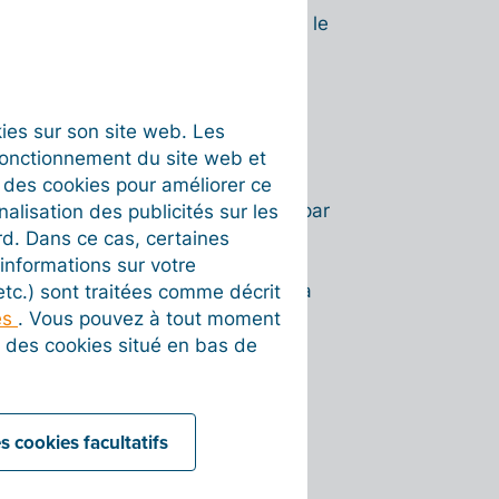
 récupèrera le numéro d’écriture et le
s et des ventes Billit.
okies sur son site web. Les
uement les factures d’achat et/ou
fonctionnement du site web et
s
t des cookies pour améliorer ce
ctopus. L’option DMS est cochée par
nalisation des publicités sur les
r le prix et l’activation de ce
rd. Dans ce cas, certaines
 d’Octopus à
informations sur votre
uméro d’écriture n’est pas renvoyé à
 etc.) sont traitées comme décrit
es
. Vous pouvez à tout moment
on des cookies situé en bas de
 ?
 la première fois que vous avez
s cookies facultatifs
 sur « Afficher les options » et