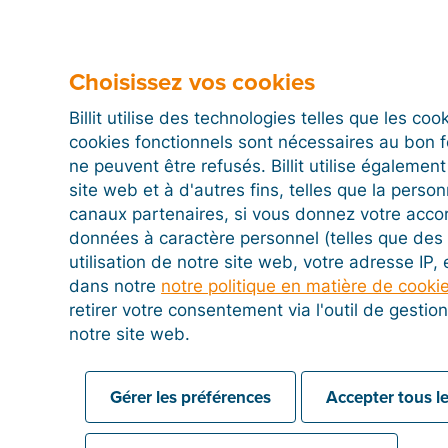
Une fois une facture enregistrée dans Octopus, Billit
placera à côté de la facture dans le journal des achat
Choisissez vos cookies
Billit utilise des technologies telles que les co
Vous pouvez également choisir de charger automatiq
cookies fonctionnels sont nécessaires au bon 
de vente dans le Document Import Viewer d’Octopu
ne peuvent être refusés. Billit utilise égalemen
Pour cela, vous devez disposer du système DMS d’O
site web et à d'autres fins, telles que la person
défaut dans Billit. Pour de plus amples informations su
canaux partenaires, si vous donnez votre acco
système, vous pouvez contacter le service clientèle
données à caractère personnel (telles que des 
l’adresse
info@octopus.be
. Avec cette option, le n
utilisation de notre site web, votre adresse IP,
Billit.
dans notre
notre politique en matière de cooki
retirer votre consentement via l'outil de gesti
notre site web.
Puis-je réimporter certaines factures d'un dossier
Bien sûr. Il vous suffit pour cela de procéder comme
Gérer les préférences
Accepter tous le
exporté les documents, mais avant d'exporter, cliquez
cochez « Déjà exportés inclus ».