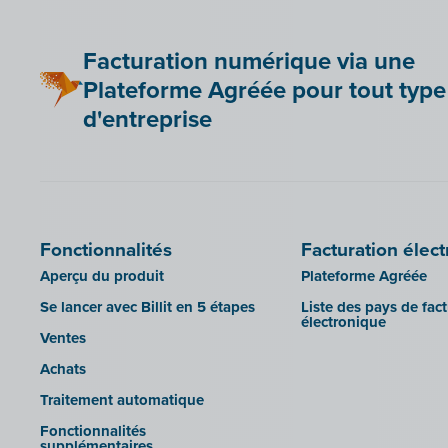
Be Paid
Lier Billit à votre boutique en ligne
Facturation numérique via une
Bookingplanner by Stardekk
Plateforme Agréée pour tout type
Car-Pass
d'entreprise
Cashplannr
CEBEO
Clockify
Doccle
Fonctionnalités
Facturation élec
GetMyInvoices
Aperçu du produit
Plateforme Agréée
Impressto
Se lancer avec Billit en 5 étapes
Liste des pays de fac
CBC Mobile
électronique
Ventes
CBC Touch
Achats
KSeF
Traitement automatique
Lightspeed POS Retail & Restaurant
Fonctionnalités
Mollie
supplémentaires