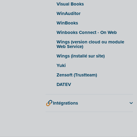
Visual Books
WinAuditor
WinBooks
Winbooks Connect - On Web
Wings (version cloud ou module
Web Service)
Wings (installé sur site)
Yuki
Zensoft (Trustteam)
DATEV
Intégrations
Adminpulse
Anlisa
Bancontact Pay Wero