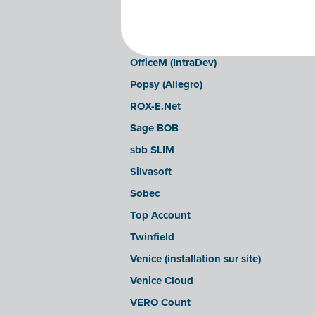
LEXAct (Acta-B)
Octopus
OfficeM (IntraDev)
Popsy (Allegro)
ROX-E.Net
Sage BOB
sbb SLIM
Silvasoft
Sobec
Top Account
Twinfield
Venice (installation sur site)
Venice Cloud
VERO Count