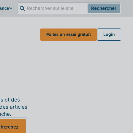
rance
Rechercher
Faites un essai gratuit
Login
ls et des
des articles
uche.
herchez