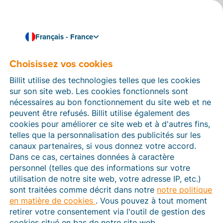
Français - France
Choisissez vos cookies
Comment pouvons-nous vous aider ?
Articles d’aide
Billit utilise des technologies telles que les cookies
sur son site web. Les cookies fonctionnels sont
Dans cette section du site Web Billit, vous trouverez
nécessaires au bon fonctionnement du site web et ne
des manuels et des informations sur toutes les
peuvent être refusés. Billit utilise également des
fonctions de Billit. Vous pouvez trouver des articles
cookies pour améliorer ce site web et à d'autres fins,
d’aide via le moteur de recherche ou le menu structuré
telles que la personnalisation des publicités sur les
à gauche.
canaux partenaires, si vous donnez votre accord.
Dans ce cas, certaines données à caractère
Cherchez
personnel (telles que des informations sur votre
utilisation de notre site web, votre adresse IP, etc.)
sont traitées comme décrit dans notre
notre politique
en matière de cookies
. Vous pouvez à tout moment
Plateforme Agréée
retirer votre consentement via l'outil de gestion des
cookies situé en bas de notre site web.