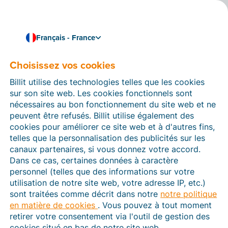
Français - France
Choisissez vos cookies
Comment pouvons-nous vous aider ?
Articles d’aide
Billit utilise des technologies telles que les cookies
sur son site web. Les cookies fonctionnels sont
Dans cette section du site Web Billit, vous trouverez
nécessaires au bon fonctionnement du site web et ne
des manuels et des informations sur toutes les
peuvent être refusés. Billit utilise également des
fonctions de Billit. Vous pouvez trouver des articles
cookies pour améliorer ce site web et à d'autres fins,
d’aide via le moteur de recherche ou le menu structuré
telles que la personnalisation des publicités sur les
à gauche.
canaux partenaires, si vous donnez votre accord.
Dans ce cas, certaines données à caractère
Cherchez
personnel (telles que des informations sur votre
utilisation de notre site web, votre adresse IP, etc.)
sont traitées comme décrit dans notre
notre politique
en matière de cookies
. Vous pouvez à tout moment
Plateforme Agréée
retirer votre consentement via l'outil de gestion des
cookies situé en bas de notre site web.