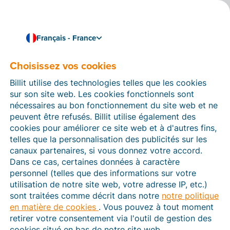
Français - France
Choisissez vos cookies
Comment pouvons-nous vous aider ?
Articles d’aide
Billit utilise des technologies telles que les cookies
sur son site web. Les cookies fonctionnels sont
Dans cette section du site Web Billit, vous trouverez
nécessaires au bon fonctionnement du site web et ne
des manuels et des informations sur toutes les
peuvent être refusés. Billit utilise également des
fonctions de Billit. Vous pouvez trouver des articles
cookies pour améliorer ce site web et à d'autres fins,
d’aide via le moteur de recherche ou le menu structuré
telles que la personnalisation des publicités sur les
à gauche.
canaux partenaires, si vous donnez votre accord.
Dans ce cas, certaines données à caractère
Cherchez
personnel (telles que des informations sur votre
utilisation de notre site web, votre adresse IP, etc.)
sont traitées comme décrit dans notre
notre politique
en matière de cookies
. Vous pouvez à tout moment
Plateforme Agréée
retirer votre consentement via l'outil de gestion des
cookies situé en bas de notre site web.