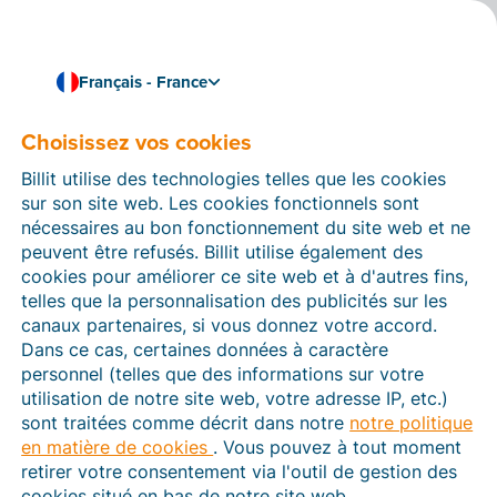
Français - France
Choisissez vos cookies
Comment pouvons-nous vous aider ?
Articles d’aide
Billit utilise des technologies telles que les cookies
sur son site web. Les cookies fonctionnels sont
Dans cette section du site Web Billit, vous trouverez
nécessaires au bon fonctionnement du site web et ne
des manuels et des informations sur toutes les
peuvent être refusés. Billit utilise également des
fonctions de Billit. Vous pouvez trouver des articles
cookies pour améliorer ce site web et à d'autres fins,
d’aide via le moteur de recherche ou le menu structuré
telles que la personnalisation des publicités sur les
à gauche.
canaux partenaires, si vous donnez votre accord.
Dans ce cas, certaines données à caractère
Cherchez
personnel (telles que des informations sur votre
utilisation de notre site web, votre adresse IP, etc.)
sont traitées comme décrit dans notre
notre politique
en matière de cookies
. Vous pouvez à tout moment
Plateforme Agréée
retirer votre consentement via l'outil de gestion des
cookies situé en bas de notre site web.