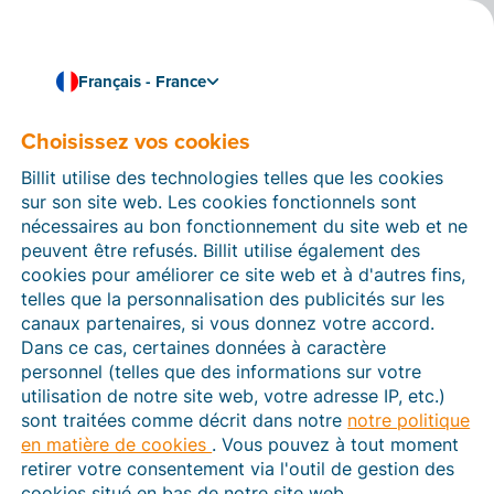
Français - France
Choisissez vos cookies
Comment pouvons-nous vous aider ?
Articles d’aide
Billit utilise des technologies telles que les cookies
sur son site web. Les cookies fonctionnels sont
Dans cette section du site Web Billit, vous trouverez
nécessaires au bon fonctionnement du site web et ne
des manuels et des informations sur toutes les
peuvent être refusés. Billit utilise également des
fonctions de Billit. Vous pouvez trouver des articles
cookies pour améliorer ce site web et à d'autres fins,
d’aide via le moteur de recherche ou le menu structuré
telles que la personnalisation des publicités sur les
à gauche.
canaux partenaires, si vous donnez votre accord.
Dans ce cas, certaines données à caractère
Cherchez
personnel (telles que des informations sur votre
utilisation de notre site web, votre adresse IP, etc.)
sont traitées comme décrit dans notre
notre politique
en matière de cookies
. Vous pouvez à tout moment
Plateforme Agréée
retirer votre consentement via l'outil de gestion des
cookies situé en bas de notre site web.